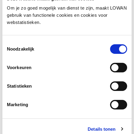
Om je zo goed mogelijk van dienst te zijn, maakt LOWAN
Auteur(s):
Petit, R., Schooten, E. van,
gebruik van functionele cookies en cookies voor
Hermans, A., Elshof, D., Scheltinga, F
webstatistieken.
Jaar van uitgave:
2024
ISBN:
978-94-6321-183-3
Toestemmingsselectie
Noodzakelijk
Download
Voorkeuren
Statistieken
Facebook
LinkedIn
Marketing
Details tonen
Andere bezoekers bekeken ook