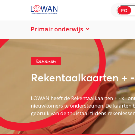
PO
Primair onderwijs
Rekenen
Rekentaalkaarten + - 
LOWAN heeft de Rekentaalkaarten + - x : on
nieuwkomers te ondersteunen. De kaarten b
gebruik van de thuistaal tijdens rekenlessen