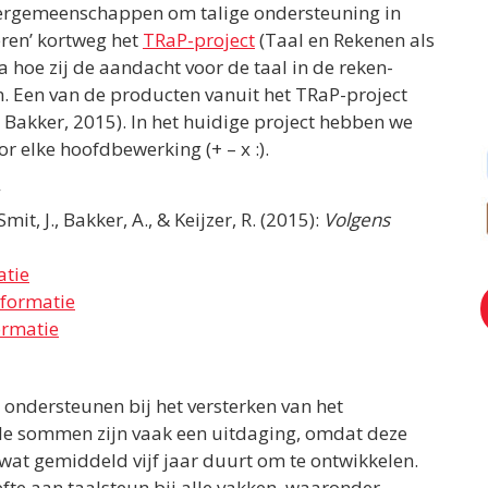
 leergemeenschappen om talige ondersteuning in
eren’ kortweg het
TRaP-project
(Taal en Rekenen als
 hoe zij de aandacht voor de taal in de reken-
. Een van de producten vanuit het TRaP-project
k, Bakker, 2015). In het huidige project hebben we
 elke hoofdbewerking (+ – x :).
:
it, J., Bakker, A., & Keijzer, R. (2015):
Volgens
atie
nformatie
ormatie
e ondersteunen bij het versterken van het
e sommen zijn vaak een uitdaging, omdat deze
wat gemiddeld vijf jaar duurt om te ontwikkelen.
fte aan taalsteun bij alle vakken, waaronder