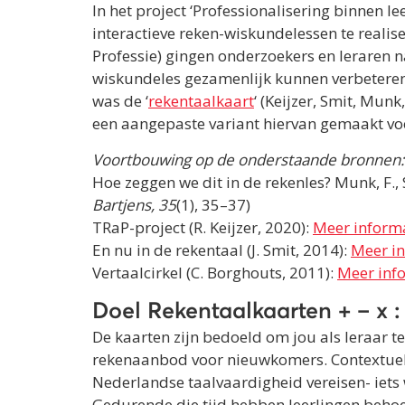
In het project ‘Professionalisering binnen
interactieve reken-wiskundelessen te realis
Professie) gingen onderzoekers en leraren na
wiskundeles gezamenlijk kunnen verbeteren
was de ‘
rekentaalkaart
‘ (Keijzer, Smit, Mun
een aangepaste variant hiervan gemaakt voor
Voortbouwing op de onderstaande bronnen
Hoe zeggen we dit in de rekenles? Munk, F., Sm
Bartjens, 35
(1), 35–37)
TRaP-project (R. Keijzer, 2020):
Meer inform
En nu in de rekentaal (J. Smit, 2014):
Meer i
Vertaalcirkel (C. Borghouts, 2011):
Meer inf
Doel Rekentaalkaarten + – x :
De kaarten zijn bedoeld om jou als leraar t
rekenaanbod voor nieuwkomers. Contextuel
Nederlandse taalvaardigheid vereisen- iets 
Gedurende die tijd hebben leerlingen behoe