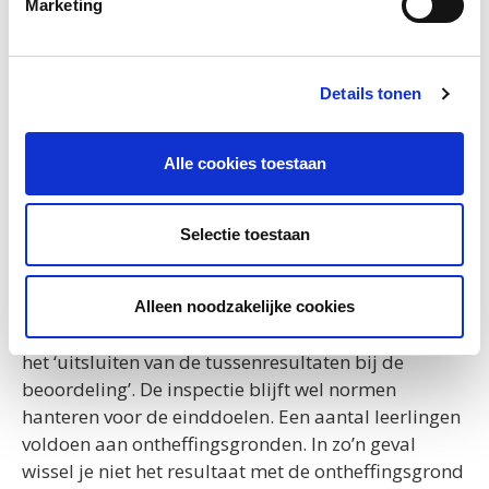
Marketing
Resultaten tellen niet mee
Details tonen
Met ingang van 1 februari 2016 hanteert de
Inspectie van het Onderwijs voor de
Alle cookies toestaan
tussenresultaten van scholen in het primair
onderwijs geen eigen normen meer. De inspectie
verwacht van de school dat deze zelf ambitieuze
Selectie toestaan
doelen stelt voor de leerlingen, zicht heeft in
hoeverre de leerlingen die doelen halen en op basis
van het eigen beeld het onderwijs aan de leerlingen
Alleen noodzakelijke cookies
bijstelt. Er zijn daardoor ook geen regels meer voor
het ‘uitsluiten van de tussenresultaten bij de
beoordeling’. De inspectie blijft wel normen
hanteren voor de einddoelen. Een aantal leerlingen
voldoen aan ontheffingsgronden. In zo’n geval
wissel je niet het resultaat met de ontheffingsgrond