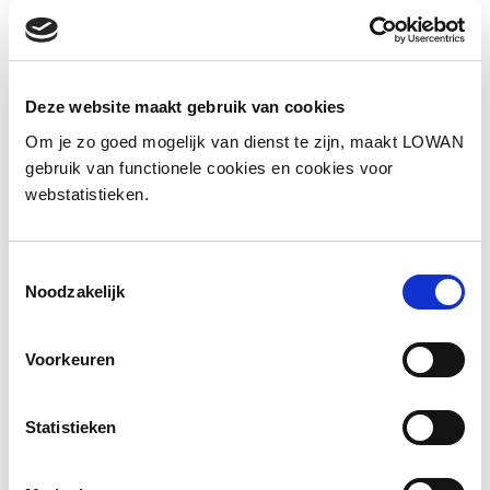
Inspectie
Deze website maakt gebruik van cookies
Vragen en antwoorden
Om je zo goed mogelijk van dienst te zijn, maakt LOWAN
gebruik van functionele cookies en cookies voor
omtrent Inspectie
webstatistieken.
Wie is de inspecteur met
nieuwkomersexpertise in mijn regio?
Toestemmingsselectie
Noodzakelijk
Wanneer worden wij als school bezocht?
Voorkeuren
Is er een apart waarderingskader voor
Statistieken
nieuwkomers?