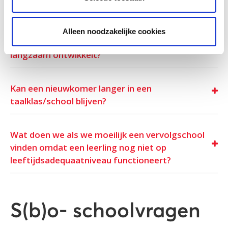
Hoe weten we of reguliere onderwijs passend
Alleen noodzakelijke cookies
is voor een leerling die in onze taalklas
langzaam ontwikkelt?
Kan een nieuwkomer langer in een
taalklas/school blijven?
Wat doen we als we moeilijk een vervolgschool
vinden omdat een leerling nog niet op
leeftijdsadequaatniveau functioneert?
S(b)o- schoolvragen