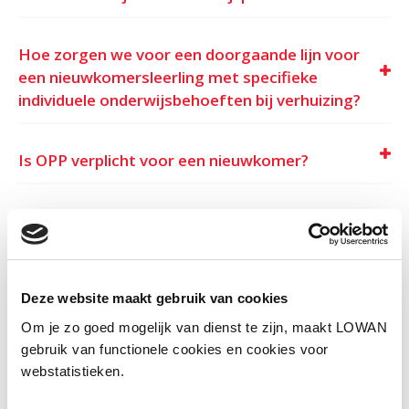
Hoe zorgen we voor een doorgaande lijn voor
een nieuwkomersleerling met specifieke
individuele onderwijsbehoeften bij verhuizing?
Is OPP verplicht voor een nieuwkomer?
Wanneer stel je een OPP op voor een
nieuwkomersleerling?
Deze website maakt gebruik van cookies
Hoe interpreteren we het doorstroomdossier
van een andere school?
Om je zo goed mogelijk van dienst te zijn, maakt LOWAN
gebruik van functionele cookies en cookies voor
webstatistieken.
Hoe ga ik in gesprek met ouders over een