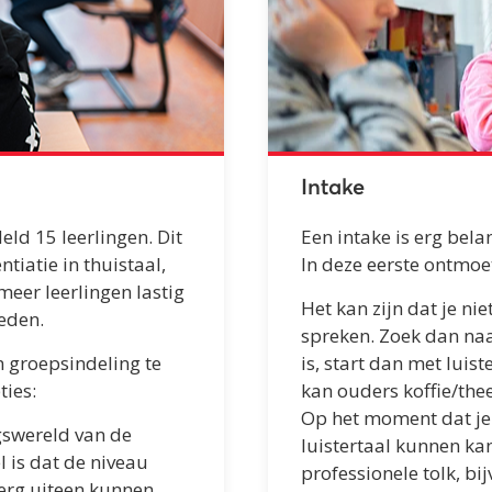
Intake
ld 15 leerlingen. Dit
Een intake is erg bela
ntiatie in thuistaal,
In deze eerste ontmoet
meer leerlingen lastig
Het kan zijn dat je ni
eden.
spreken. Zoek dan naar
n groepsindeling te
is, start dan met luist
ies:
kan ouders koffie/the
Op het moment dat je v
gswereld van de
luistertaal kunnen kan
l is dat de niveau
professionele tolk, bijv
) erg uiteen kunnen