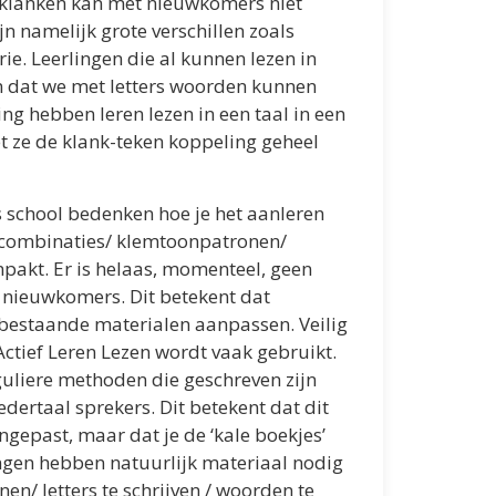
 klanken kan met nieuwkomers niet
zijn namelijk grote verschillen zoals
rie. Leerlingen die al kunnen lezen in
n dat we met letters woorden kunnen
ng hebben leren lezen in een taal in een
t ze de klank-teken koppeling geheel
s school bedenken hoe je het aanleren
kcombinaties/ klemtoonpatronen/
pakt. Er is helaas, momenteel, geen
 nieuwkomers. Dit betekent dat
estaande materialen aanpassen. Veilig
 Actief Leren Lezen wordt vaak gebruikt.
eguliere methoden die geschreven zijn
ertaal sprekers. Dit betekent dat dit
gepast, maar dat je de ‘kale boekjes’
ngen hebben natuurlijk materiaal nodig
en/ letters te schrijven / woorden te