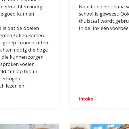
 leerkrachten nodig
Naast de personalia wi
ie goed kunnen
school is geweest. Ook
thuistaal wordt gebrui
 is dat de doelen
In de link een voorbee
vereen zullen komen,
in groep kunnen zitten.
rachten nodig die hoge
n die kunnen zorgen
esproken voelen.
d zijn op tijd in
eerlingen
ch lezen en
Intake