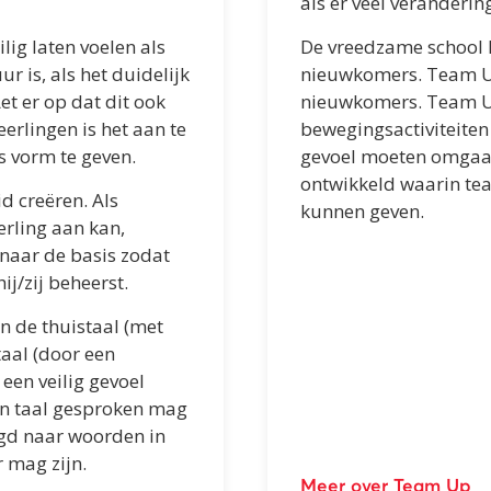
als er veel verandering
lig laten voelen als
De vreedzame school h
r is, als het duidelijk
nieuwkomers. Team Up
Let er op dat dit ook
nieuwkomers. Team Up
eerlingen is het aan te
bewegingsactiviteiten
 vorm te geven.
gevoel moeten omgaan.
ontwikkeld waarin tea
d creëren. Als
kunnen geven.
erling aan kan,
 naar de basis zodat
ij/zij beheerst.
in de thuistaal (met
taal (door een
een veilig gevoel
en taal gesproken mag
agd naar woorden in
r mag zijn.
Meer over Team Up