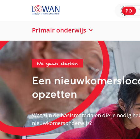
PO
Primair onderwijs
We gaan starten
Een nieuwkomersloc
opzetten
Wat zijn de basismaterialen die je nodig heb
nieuwkomersonderwijs?