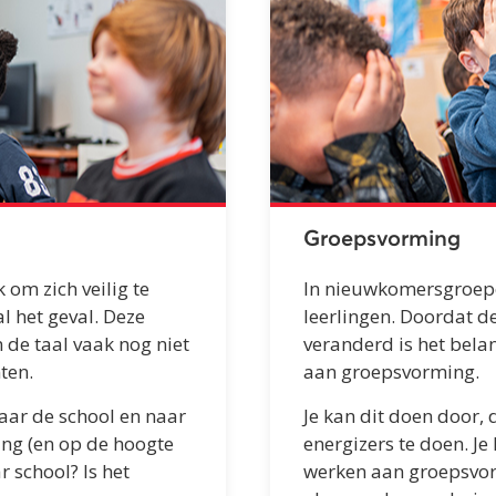
Groepsvorming
k om zich veilig te
In nieuwkomersgroepe
l het geval. Deze
leerlingen. Doordat d
n de taal vaak nog niet
veranderd is het bela
ten.
aan groepsvorming.
 naar de school en naar
Je kan dit doen door,
ling (en op de hoogte
energizers te doen. J
r school? Is het
werken aan groepsvorm