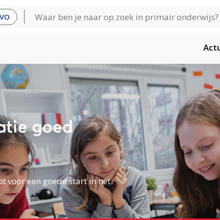
VO
Act
atie goed
t voor een goede start in het