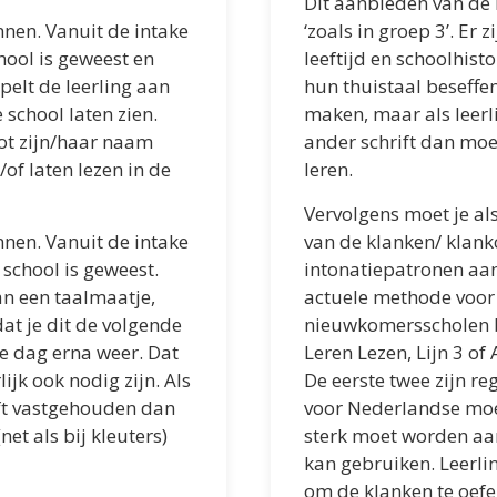
Dit aanbieden van de
nnen. Vanuit de intake
‘zoals in groep 3’. Er 
hool is geweest en
leeftijd en schoolhisto
ppelt de leerling aan
hun thuistaal beseffe
school laten zien.
maken, maar als leerli
vlot zijn/haar naam
ander schrift dan moe
of laten lezen in de
leren.
Vervolgens moet je al
nnen. Vanuit de intake
van de klanken/ klan
 school is geweest.
intonatiepatronen aan
an een taalmaatje,
actuele methode voor
dat je dit de volgende
nieuwkomersscholen b
 dag erna weer. Dat
Leren Lezen, Lijn 3 of
ijk ook nodig zijn. Als
De eerste twee zijn r
eft vastgehouden dan
voor Nederlandse moed
et als bij kleuters)
sterk moet worden aan
kan gebruiken. Leerli
om de klanken te oefen