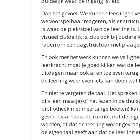
duidelijk waar de ingang is? etc..
Dan het gevoel. We kunnen leerlingen vei
we voorspelbaar reageren, als er structuu
is waar de plek/stoel van de leerling is. 
visueel duidelijk is, dus ook bij oudere l
raden om een dagstructuur met plaatjes
En ook met het werk kunnen we veilighei
leerkracht moet je goed kijken wat de le
uitdagen maar ook af en toe even terug
de leerling weer even iets kan doen wat h
En niet te vergeten de taal. Het spreken 
bijv. een maatje) of het lezen in de thuis
bibliotheek met meertalige boeken) kan 
geven. Daarnaast de ruimte, dat de eig
worden, of dat de leerling wordt gevra
de eigen taal geeft aan dat de leerling e