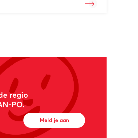
de regio
WAN-PO.
Meld je aan