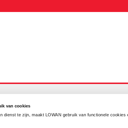
Maandelijks up to date
Aanmelden nieuwsbrief LOWAN
ik van cookies
n dienst te zijn, maakt LOWAN gebruik van functionele cookies 
Schrijf je in voor LOWANieuws