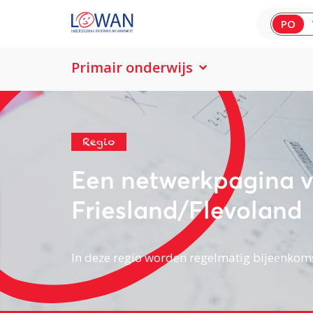
PO
Primair onderwijs
Regio
Een netwerkpagina v
Friesland/Flevoland
In deze regio worden regelmatig bijeenkom