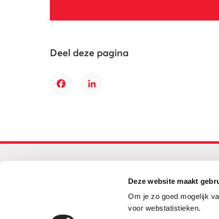
Deel deze pagina
Facebook
LinkedIn
Primair onderwijs
Deze website maakt gebru
Helpdesk LOWAN-PO
Om je zo goed mogelijk va
030 232 48 48
voor webstatistieken.
helpdesk@lowanpo.nl