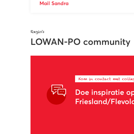
Mail Sandra
Regio's
LOWAN-PO community
Kom in contact met colleg
Doe inspiratie o
Friesland/Flevo