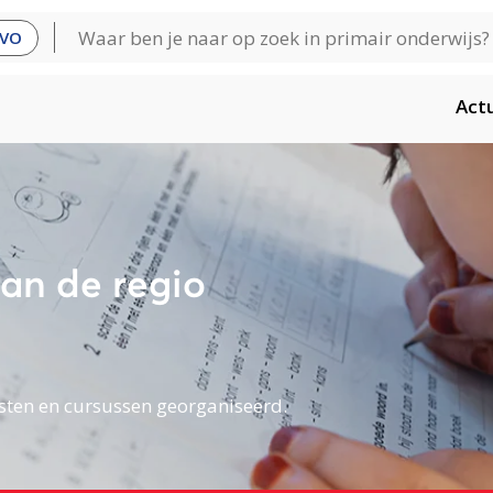
VO
Act
an de regio
sten en cursussen georganiseerd.