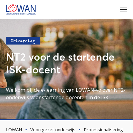
E-learning
NT2 voor de startende
ISK-docent
Welkom bij de e-learning van LOWAN-vo over NT2-
onderwijs voor startende docenten in de ISK!
LOWAN
Voortgezet onderwijs
Professionalisering