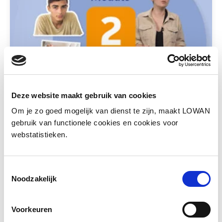
Deze website maakt gebruik van cookies
Module 2 De didactiek als handvat
Om je zo goed mogelijk van dienst te zijn, maakt LOWAN
Hoe zorg je ervoor dat je in je eigen
gebruik van functionele cookies en cookies voor
lespraktijk op een effectieve manier aan de
webstatistieken.
taalontwikkeling van je leerlingen werkt? In
deze module maak je kennis met drie
didactische basisprincipes.
Toestemmingsselectie
Noodzakelijk
Voorkeuren