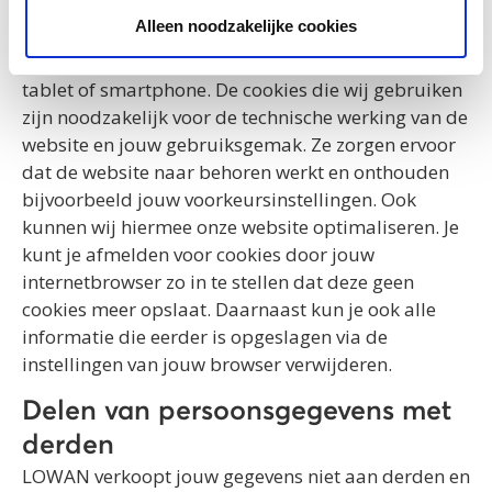
maken op jouw privacy. Een cookie is een klein
Alleen noodzakelijke cookies
tekstbestand dat bij het eerste bezoek aan deze
website wordt opgeslagen op jouw computer,
tablet of smartphone. De cookies die wij gebruiken
zijn noodzakelijk voor de technische werking van de
website en jouw gebruiksgemak. Ze zorgen ervoor
dat de website naar behoren werkt en onthouden
bijvoorbeeld jouw voorkeursinstellingen. Ook
kunnen wij hiermee onze website optimaliseren. Je
kunt je afmelden voor cookies door jouw
internetbrowser zo in te stellen dat deze geen
cookies meer opslaat. Daarnaast kun je ook alle
informatie die eerder is opgeslagen via de
instellingen van jouw browser verwijderen.
Delen van persoonsgegevens met
derden
LOWAN verkoopt jouw gegevens niet aan derden en