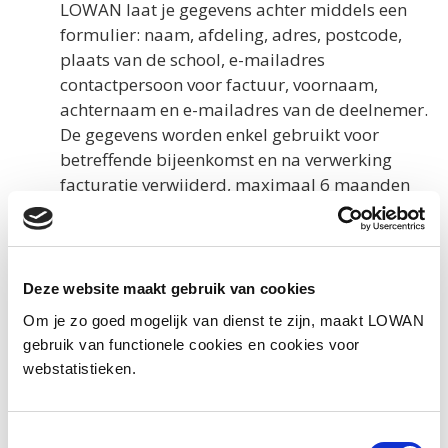
LOWAN laat je gegevens achter middels een
formulier: naam, afdeling, adres, postcode,
plaats van de school, e-mailadres
contactpersoon voor factuur, voornaam,
achternaam en e-mailadres van de deelnemer.
De gegevens worden enkel gebruikt voor
betreffende bijeenkomst en na verwerking
facturatie verwijderd, maximaal 6 maanden
na de studiedag/workshop/bijeenkomst.
Foto’s gemaakt tijdens de bijeenkomsten
kunnen worden gebruikt als
illustratiemateriaal op de website van
Deze website maakt gebruik van cookies
LOWAN.
Om je zo goed mogelijk van dienst te zijn, maakt LOWAN
Lesmaterialen / onderzoeken:
Wanneer je
gebruik van functionele cookies en cookies voor
een review achterlaat bij lesmateriaal of
webstatistieken.
onderzoek wordt geen e-mailadres gevraagd.
De gegevens zijn anoniem en worden verder
nergens opgeslagen en ook niet voor andere
Toestemmingsselectie