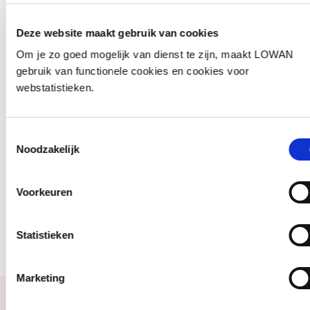
Deze website maakt gebruik van cookies
De streefdoelen 0-40 weken die gehanteerd
worden de taalklas in Emmen
Om je zo goed mogelijk van dienst te zijn, maakt LOWAN
gebruik van functionele cookies en cookies voor
webstatistieken.
De streefdoelen 40-80 weken die gehanteerd
worden in de taalklas in Emmen
Toestemmingsselectie
Noodzakelijk
De streefdoelen 80-120 weken die
gehanteerd worden in de taalklas in Emmen
Voorkeuren
De streefdoelen 120-160 weken die
gehanteerd worden in de taalklas in Emmen
Statistieken
Marketing