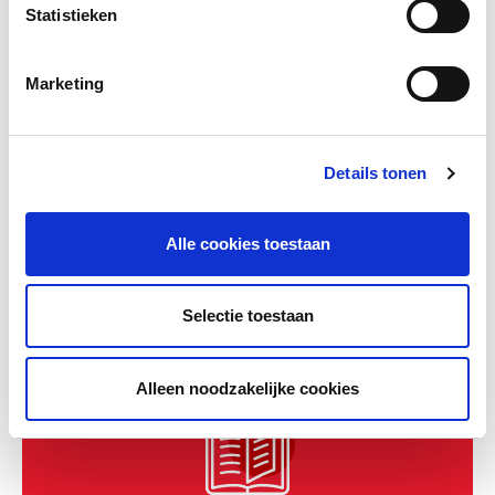
Statistieken
Marketing
Leuker Leren – Klokkijken Memory
Bundel: Analoog & Digitaal
Zelfcontrolerend memoryspel waarmee
Details tonen
leerlingen spelenderwijs analoog en digitaal
leren klokkijken, met vijf niveaus en
Alle cookies toestaan
kleurcodes...
Meer lezen
Selectie toestaan
Alleen noodzakelijke cookies