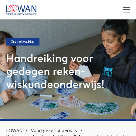
Inspiratie
Handreiking voor
gedegen reken-
wiskundeonderwijs!
LOWAN
Voortgezet onderwijs