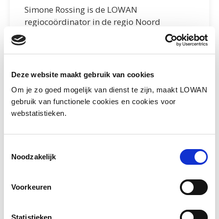
Simone Rossing is de LOWAN
regiocoördinator in de regio Noord
Holland/Utrecht. Simone werkt als directeur
van onder andere ‘Amsteltaal’ in
Amstelveen. Zij kan je in contact brengen
met een andere school met de kennis die jij
Deze website maakt gebruik van cookies
wellicht zoekt!
Om je zo goed mogelijk van dienst te zijn, maakt LOWAN
gebruik van functionele cookies en cookies voor
Mail Simone
webstatistieken.
Toestemmingsselectie
Noodzakelijk
Voorkeuren
Statistieken