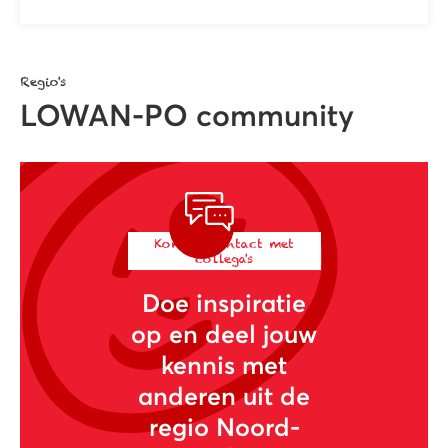
Regio's
LOWAN-PO community
Kom in contact met
collega's
Doe inspiratie
op en deel jouw
kennis met
anderen uit de
regio Noord-