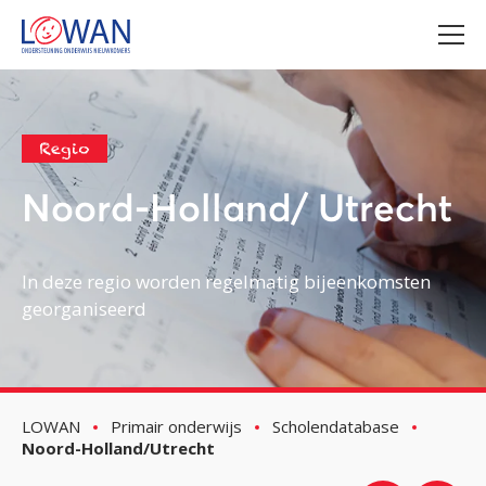
Regio
Noord-Holland/ Utrecht
In deze regio worden regelmatig bijeenkomsten
georganiseerd
LOWAN
Primair onderwijs
Scholendatabase
Noord-Holland/Utrecht