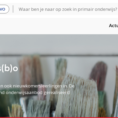
VO
Act
(b)o
en ook nieuwkomersleerlingen in. De
end onderwijsaanbod gerealiseerd