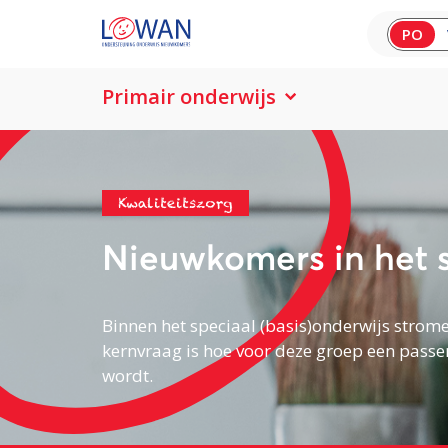
PO
Primair onderwijs
Kwaliteitszorg
Nieuwkomers in het s
Binnen het speciaal (basis)onderwijs strom
kernvraag is hoe voor deze groep een pass
wordt.