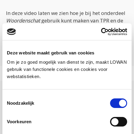
In deze video laten we zien hoe je bij het onderdeel
Woordenschat
gebruik kunt maken van TPR en de
flitskaarten.
Bekijk deze video
Deze website maakt gebruik van cookies
Om je zo goed mogelijk van dienst te zijn, maakt LOWAN
gebruik van functionele cookies en cookies voor
webstatistieken.
Toestemmingsselectie
Video werkvormen bij
Noodzakelijk
woordenschat LOWAN NT2
Startpakket
Voorkeuren