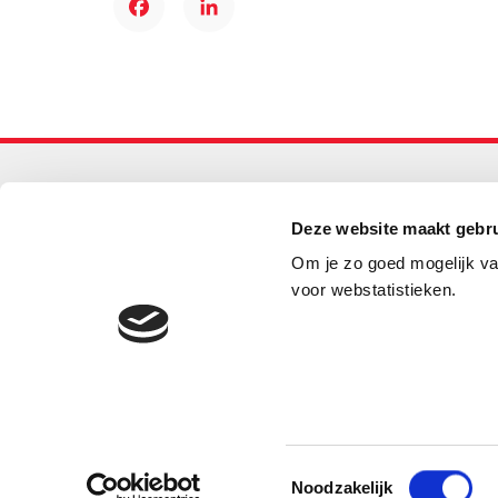
Facebook
LinkedIn
Primair onderwijs
Deze website maakt gebru
Helpdesk LOWAN-PO
Om je zo goed mogelijk va
030 232 48 48
voor webstatistieken.
helpdesk@lowanpo.nl
© 2026 LOWAN. Realisatie door
2manydots
Toestemmingsselectie
Noodzakelijk