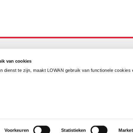
Maandelijks up to date
Aanmelden nieuwsbrief LOWAN
ik van cookies
n dienst te zijn, maakt LOWAN gebruik van functionele cookies 
Schrijf je in voor LOWANieuws
Privacyverklaring
Cookies
Disclaimer
Voorkeuren
Statistieken
Market