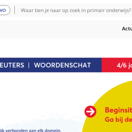
VO
Act