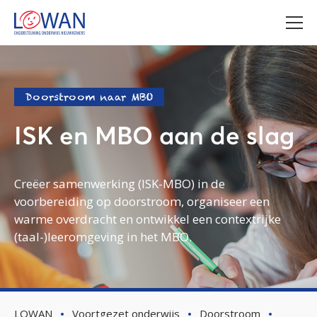
Doorstroom naar MBO
ISK en MBO aan de slag
Creëer samenwerking (ISK-MBO) in de
voorbereiding op doorstroom, organiseer een
warme overdracht en ontwikkel een contextrijke
(taal-)leeromgeving in het MBO.
LOWAN
Voortgezet onderwijs
Doorstroom