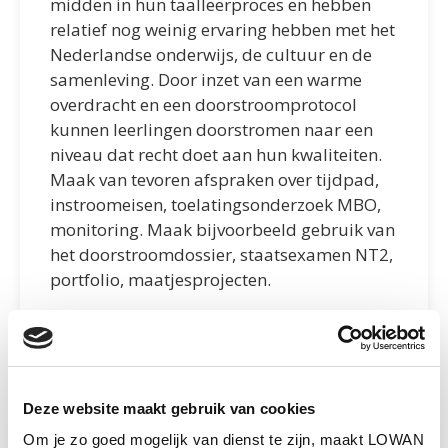
midden in hun taalleerproces en hebben
relatief nog weinig ervaring hebben met het
Nederlandse onderwijs, de cultuur en de
samenleving. Door inzet van een warme
overdracht en een doorstroomprotocol
kunnen leerlingen doorstromen naar een
niveau dat recht doet aan hun kwaliteiten.
Maak van tevoren afspraken over tijdpad,
instroomeisen, toelatingsonderzoek MBO,
monitoring. Maak bijvoorbeeld gebruik van
het doorstroomdossier, staatsexamen NT2,
portfolio, maatjesprojecten.
VOAT Summa Plus Eindhoven en
afspraken met MBO
Afspraken ISK Leiden en Gouda met
MBO ID-College
Deze website maakt gebruik van cookies
De waarde van het Staatsexamen NT2
Om je zo goed mogelijk van dienst te zijn, maakt LOWAN
voor het MBO