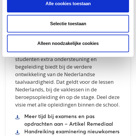
Alle cookies toestaan
nodig voor het uitbreiden van hun
woordenschat, om goed en snel te leren
lezen, het leren en automatiseren van
Selectie toestaan
grammatica en het beheersen van de
uitspraak.
Van belang is dat de MBO-instelling een
Alleen noodzakelijke cookies
visie ontwikkelt op de wijze waarop zij NT2-
studenten extra ondersteuning en
begeleiding biedt bij de verdere
ontwikkeling van de Nederlandse
taalvaardigheid. Dat geldt voor de lessen
Nederlands, bij de vaklessen in de
beroepsopleiding én op de stage. Deel deze
visie met alle opleidingen binnen de school.
Meer tijd bij examens en pas
opdrachten aan – Artikel Remediaal
Handreiking examinering nieuwkomers