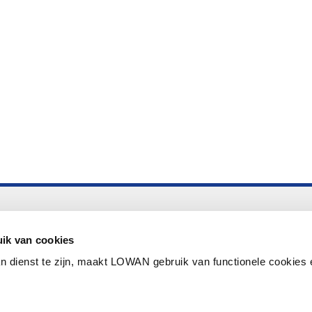
Altijd up to date
Aanmelden nieuwsbrief LOWAN
ik van cookies
n dienst te zijn, maakt LOWAN gebruik van functionele cookies 
Schrijf je in voor LOWANieuws