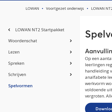
LOWAN
Voortgezet onderwijs
LOWAN NT2 
LOWAN NT2 Startpakket
Spel
Woordenschat
Aanvulli
Lezen
Op een aantal
Spreken
leerlingen re
handleiding v
Schrijven
analfabete lee
werkvorm wor
Spelvormen
voldoende ui
vergroten. Al
Downloa