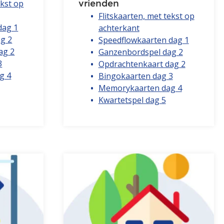
ekst op
vrienden
Flitskaarten, met tekst op
dag 1
achterkant
g 2
Speedflowkaarten dag 1
ag 2
Ganzenbordspel dag 2
3
Opdrachtenkaart dag 2
g 4
Bingokaarten dag 3
Memorykaarten dag 4
Kwartetspel dag 5