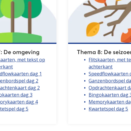
: De omgeving
Thema 8: De seizo
kaarten, met tekst op
Flitskaarten, met t
erkant
achterkant
dflowkaarten dag 1
Speedflowkaarten 
enbordspel dag 2
Ganzenbordspel da
achtenkaart dag 2
Opdrachtenkaart d
okaarten dag 3
Bingokaarten dag 
rykaarten dag 4
Memorykaarten da
tetspel dag 5
Kwartetspel dag 5