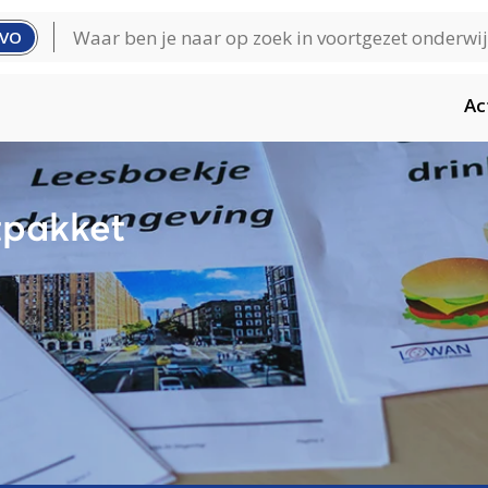
VO
Ac
pakket