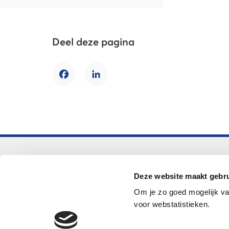
Deel deze pagina
Facebook
LinkedIn
Voortgezet onderwijs
Deze website maakt gebru
Helpdesk LOWAN-vo
Om je zo goed mogelijk va
helpdeskvo@lowan.nl
voor webstatistieken.