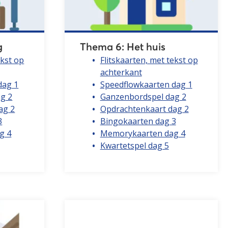
g
Thema 6: Het huis
ekst op
Flitskaarten, met tekst op
achterkant
dag 1
Speedflowkaarten dag 1
g 2
Ganzenbordspel dag 2
ag 2
Opdrachtenkaart dag 2
3
Bingokaarten dag 3
g 4
Memorykaarten dag 4
Kwartetspel dag 5