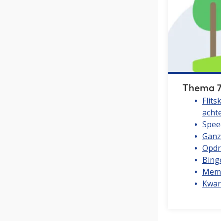
Thema 7
Flits
acht
Spee
Ganz
Opdr
Bing
Memo
Kwar