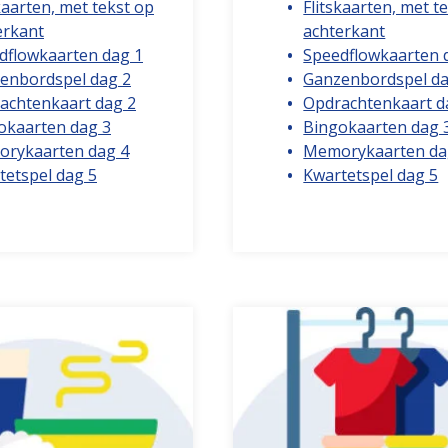
kaarten, met tekst op
Flitskaarten, met t
erkant
achterkant
dflowkaarten dag 1
Speedflowkaarten 
enbordspel dag 2
Ganzenbordspel da
achtenkaart dag 2
Opdrachtenkaart d
okaarten dag 3
Bingokaarten dag 
rykaarten dag 4
Memorykaarten da
tetspel dag 5
Kwartetspel dag 5