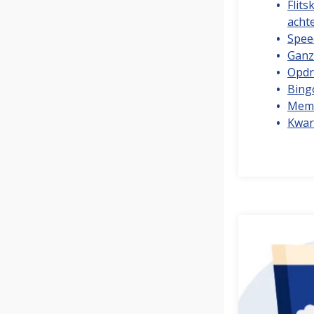
Flits
acht
Spee
Ganz
Opdr
Bing
Memo
Kwar