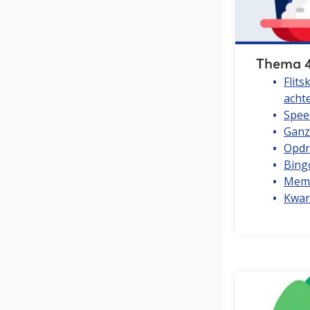
Thema 4
Flits
acht
Spee
Ganz
Opdr
Bing
Memo
Kwar