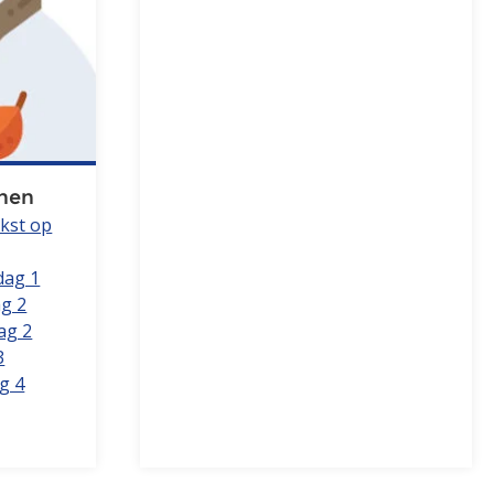
enen
ekst op
dag 1
g 2
ag 2
3
g 4