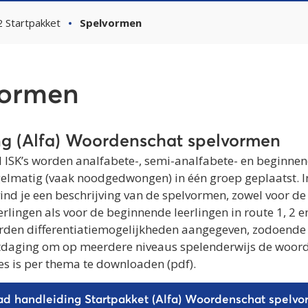
Startpakket
Spelvormen
vormen
ng (Alfa) Woordenschat spelvormen
 ISK’s worden analfabete-, semi-analfabete- en beginne
gelmatig (vaak noodgedwongen) in één groep geplaatst. I
ind je een beschrijving van de spelvormen, zowel voor de
rlingen als voor de beginnende leerlingen in route 1, 2 en
den differentiatiemogelijkheden aangegeven, zodoende 
tdaging om op meerdere niveaus spelenderwijs de woord
les is per thema te downloaden (pdf).
d handleiding Startpakket (Alfa) Woordenschat spelv