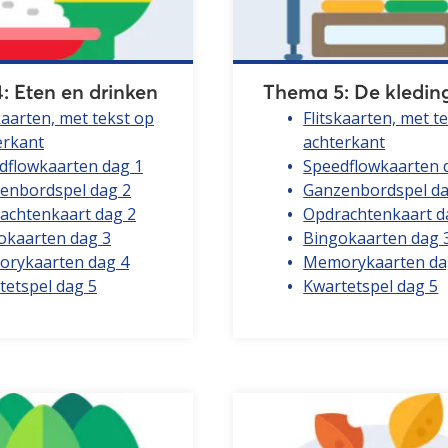
: Eten en drinken
Thema 5: De kledin
kaarten, met tekst op
Flitskaarten, met t
erkant
achterkant
dflowkaarten dag 1
Speedflowkaarten 
enbordspel dag 2
Ganzenbordspel da
achtenkaart dag 2
Opdrachtenkaart d
okaarten dag 3
Bingokaarten dag 
rykaarten dag 4
Memorykaarten da
tetspel dag 5
Kwartetspel dag 5