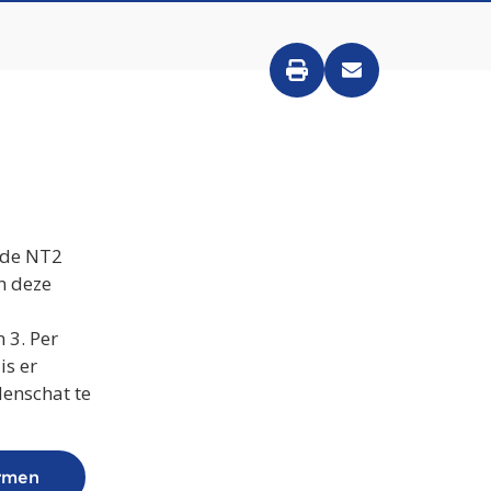
nde NT2
n deze
 3. Per
is er
enschat te
ormen