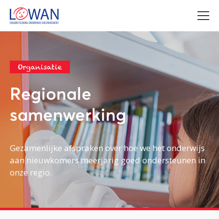
Organisatie
Regionale
samenwerking
Gezamenlijke afspraken over hoe we het onderwijs
aan nieuwkomers meerjarig goed ondersteunen in
onze regio.