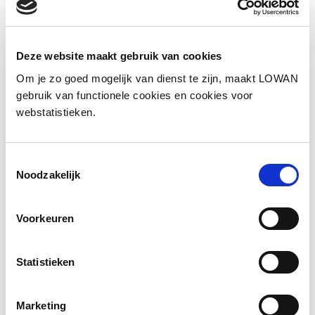
Deze website maakt gebruik van cookies
Om je zo goed mogelijk van dienst te zijn, maakt LOWAN
gebruik van functionele cookies en cookies voor
webstatistieken.
Toestemmingsselectie
LOWAN studiedagen 2024
Noodzakelijk
Samenwerken vanuit een
Voorkeuren
gezamenlijke aanpak
Esther van Zoest en Jenny Olsthoorn waren
Statistieken
een van de sprekers op de LOWAN-PO
studiedagen 2024. Hoe kun je
Marketing
samenwerken met verschillende