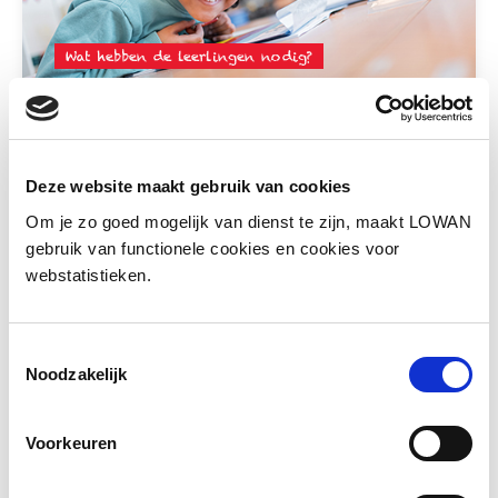
Wat hebben de leerlingen nodig?
Behoefte doelgroep
Wat hebben deze leerlingen nodig? Dit is
Deze website maakt gebruik van cookies
een zeer relevante vraag bij het tot stand
Om je zo goed mogelijk van dienst te zijn, maakt LOWAN
komen van een visie. Het is krachtig om een
gebruik van functionele cookies en cookies voor
meerjarige visie te maken. Welk aanbod
webstatistieken.
hebben de leerlingen nodig in de eerste
fase, en wat hebben ze nodig in de
vervolgfase?
Toestemmingsselectie
Noodzakelijk
Voorkeuren