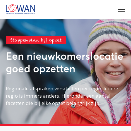
Stappenplan bij opzet
Een nieuwkomerslocatie
goed opzetten
Regionale afspraken verschillen per regio. Iedere
regio is immers anders. Hieronder een aantal
facetten die bij elke opzet belangrijk zijn.