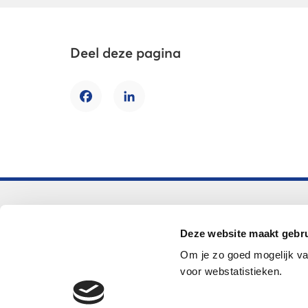
Deel deze pagina
Facebook
LinkedIn
Voortgezet onderwijs
Deze website maakt gebru
Helpdesk LOWAN-vo
Om je zo goed mogelijk va
helpdeskvo@lowan.nl
voor webstatistieken.