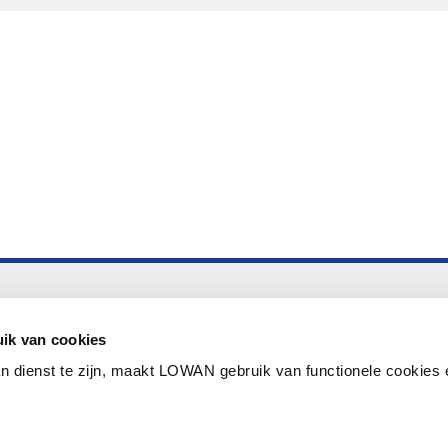
Altijd up to date
Aanmelden nieuwsbrief LOWAN
ik van cookies
n dienst te zijn, maakt LOWAN gebruik van functionele cookies 
Schrijf je in voor LOWANieuws