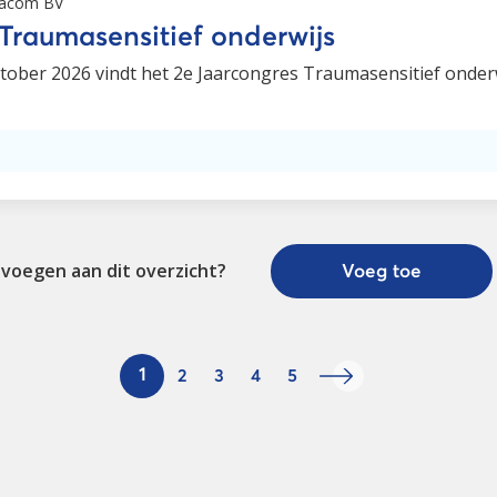
acom BV
Traumasensitief onderwijs
ober 2026 vindt het 2e Jaarcongres Traumasensitief onderw
evoegen aan dit overzicht?
Voeg toe
1
2
3
4
5