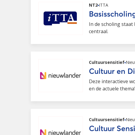
NT2
ITTA
Basisscholi
In de scholing staat
centraal.
Cultuursensitief
Nieu
Cultuur en Di
Deze interactieve w
en de actuele thema’
Cultuursensitief
Nieu
Cultuur Sens