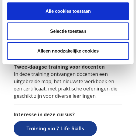
Loopbaanoriëntatie en begeleiding van
Alle cookies toestaan
leerlingen met gedragsproblemen.
7 Life Skills werkboek
Selectie toestaan
Een stoer vormgegeven werk- en bewaarboek
vol oefeningen, testjes en praktische tips
waarmee jongeren hun “persoonlijke
Alleen noodzakelijke cookies
handleiding” kunnen samen stellen.
Twee-daagse training voor docenten
In deze training ontvangen docenten een
uitgebreide map, het nieuwste werkboek en
een certificaat, met praktische oefeningen die
geschikt zijn voor diverse leerlingen.
Interesse in deze cursus?
Training via 7 Life Skills