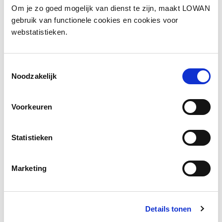
Inhoud
Om je zo goed mogelijk van dienst te zijn, maakt LOWAN
gebruik van functionele cookies en cookies voor
Wil je jonge nieuwkomers op de ISK helpen om
webstatistieken.
hun eigen weg te vinden in een wereld vol
uitdagingen? 7 Life Skills biedt een
ervaringsgerichte aanpak die jongeren
Toestemmingsselectie
ondersteunt in hun persoonlijke groei. Vanuit
Noodzakelijk
zijn visie en ervaring heeft Michel Linthorst een
methode ontwikkeld waarmee jongeren hun
Voorkeuren
talenten en doelen ontdekken en hun
veerkracht versterken.
Statistieken
Voor alle docenten en leerlingen
7 Life Skills is ideaal voor mentorlessen, helpt
bij:
Marketing
Sociaal-emotionele vaardigheden en
mentale gezondheid.
Het versterken van het pedagogisch
Details tonen
klimaat en de sfeer op school.