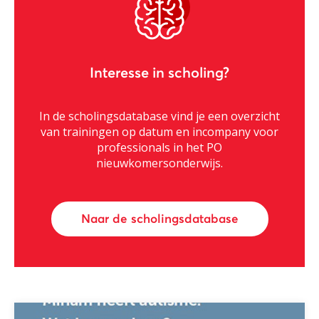
Interesse in scholing?
In de scholingsdatabase vind je een overzicht
van trainingen op datum en incompany voor
professionals in het PO
nieuwkomersonderwijs.
Naar de scholingsdatabase