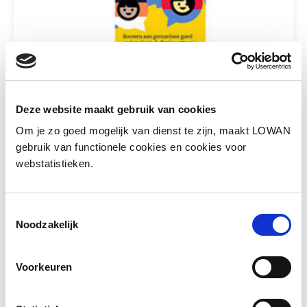
Deze website maakt gebruik van cookies
Een wetenschappelijk onderzoek van
Om je zo goed mogelijk van dienst te zijn, maakt LOWAN
de Universiteit Utrecht
gebruik van functionele cookies en cookies voor
webstatistieken.
Een wetenschappelijk onderzoek van de
Universiteit Utrecht, naar de relatief hoge
instroom van niet-Nederlandstalige
Toestemmingsselectie
leerlingen in het speciaal onderwijs in de
Noodzakelijk
Brainport-regio én mogelijke oplossingen
voor het gehele primair onderwijs.
Voorkeuren
Het onderzoek