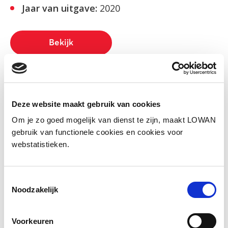
Jaar van uitgave:
2020
Bekijk
Social media
Deel deze pagina
Deze website maakt gebruik van cookies
Om je zo goed mogelijk van dienst te zijn, maakt LOWAN
gebruik van functionele cookies en cookies voor
Facebook
LinkedIn
webstatistieken.
Toestemmingsselectie
Noodzakelijk
Andere bezoekers bekeken ook
Gerelateerd lesmateriaal
Voorkeuren