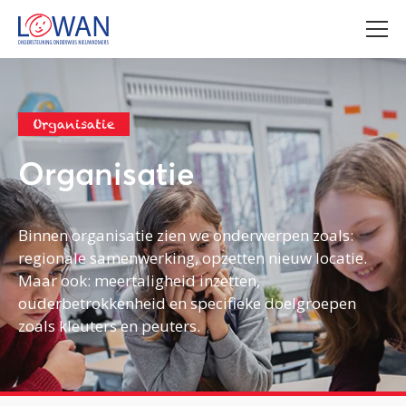
Organisatie
Organisatie
Binnen organisatie zien we onderwerpen zoals:
regionale samenwerking, opzetten nieuw locatie.
Maar ook: meertaligheid inzetten,
ouderbetrokkenheid en specifieke doelgroepen
zoals kleuters en peuters.