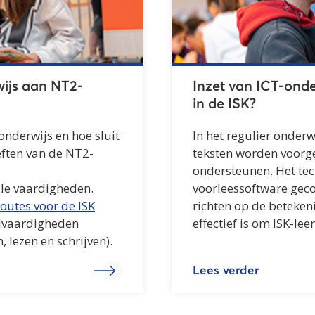
ijs aan NT2-
Inzet van ICT-onde
in de ISK?
nderwijs en hoe sluit
In het regulier onderw
eften van de NT2-
teksten worden voorg
ondersteunen. Het te
lle vaardigheden.
voorleessoftware geco
routes voor de ISK
richten op de betekeni
alvaardigheden
effectief is om ISK-le
 lezen en schrijven).
Lees verder