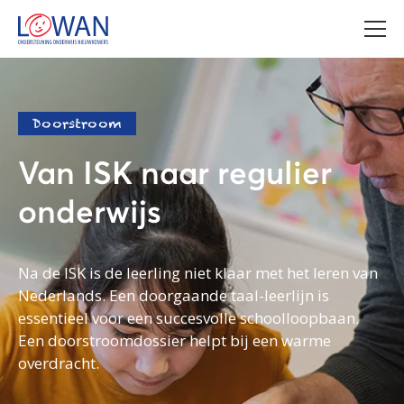
Doorstroom
Van ISK naar regulier
onderwijs
Na de ISK is de leerling niet klaar met het leren van
Nederlands. Een doorgaande taal-leerlijn is
essentieel voor een succesvolle schoolloopbaan.
Een doorstroomdossier helpt bij een warme
overdracht.