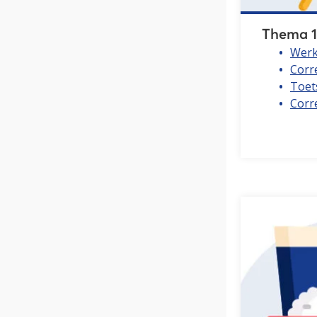
Thema 1
Werk
Corr
Toet
Corre