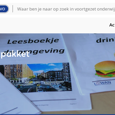
VO
Ac
pakket