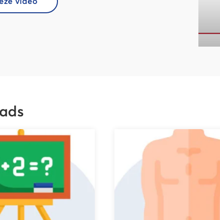
deze video
ads