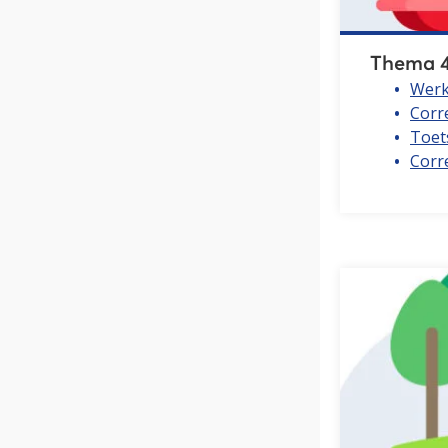
Thema 4
Werk
Corr
Toet
Corre