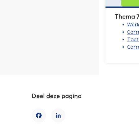
Thema 7
Werk
Corr
Toet
Corre
Deel deze pagina
Facebook
LinkedIn