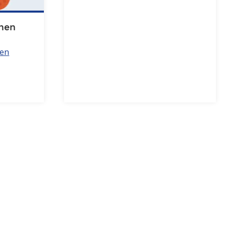
enen
den