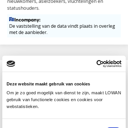
nieuwkomers, asielzoekers, vluchtelingen en
statushouders.
Incompany:
De vaststelling van de data vindt plaats in overleg
met de aanbieder.
Aanbieder
Nieuwlander
Deze website maakt gebruik van cookies
Categorie
Om je zo goed mogelijk van dienst te zijn, maakt LOWAN
Cultuursensitief
gebruik van functionele cookies en cookies voor
webstatistieken.
Website
https://nieuwlander.nl/
Toestemmingsselectie