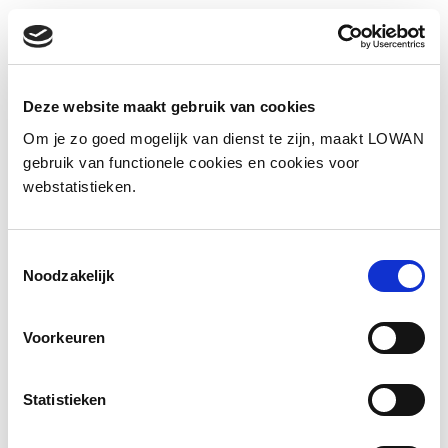
Informatie
Deze website maakt gebruik van cookies
Auteur(s):
Thibaut Duthois
Om je zo goed mogelijk van dienst te zijn, maakt LOWAN
gebruik van functionele cookies en cookies voor
Jaar van uitgave:
2022
webstatistieken.
Download
Toestemmingsselectie
Noodzakelijk
Bekijk (video)
Voorkeuren
Statistieken
Facebook
LinkedIn