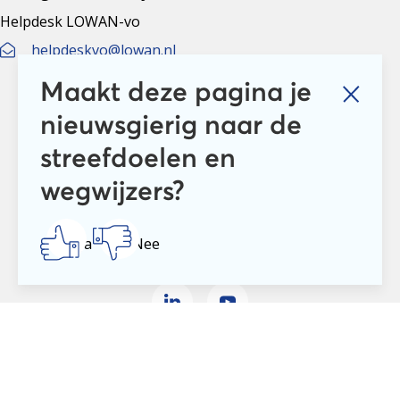
Helpdesk LOWAN-vo
helpdeskvo@lowan.nl
Maakt deze pagina je
Altijd up to date
Aanmelden nieuwsbrief LOWAN-vo
nieuwsgierig naar de
streefdoelen en
Schrijf je in voor LOWANieuws
wegwijzers?
Ja
Nee
(Vereist)
Privacyverklaring
Cookies
Disclaimer
© 2026 LOWAN. Realisatie door
2manydots