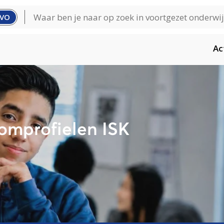
VO
Ac
oomprofielen ISK