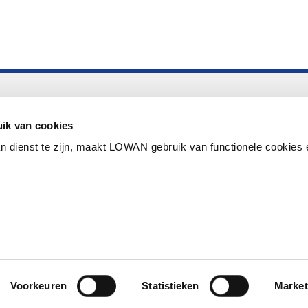
Altijd up to date
Aanmelden nieuwsbrief LOWAN
ik van cookies
n dienst te zijn, maakt LOWAN gebruik van functionele cookies 
Schrijf je in voor LOWANieuws
Privacyverklaring
Cookies
Disclaimer
Voorkeuren
Statistieken
Market