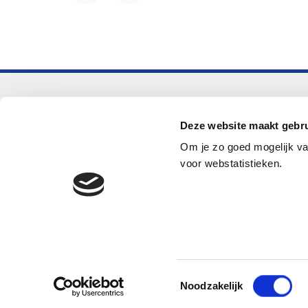
Voortgezet onderwijs
Deze website maakt gebru
Helpdesk LOWAN-vo
Om je zo goed mogelijk va
helpdeskvo@lowan.nl
voor webstatistieken.
© 2026 LOWAN. Realisatie door
2manydots
Toestemmingsselectie
Noodzakelijk