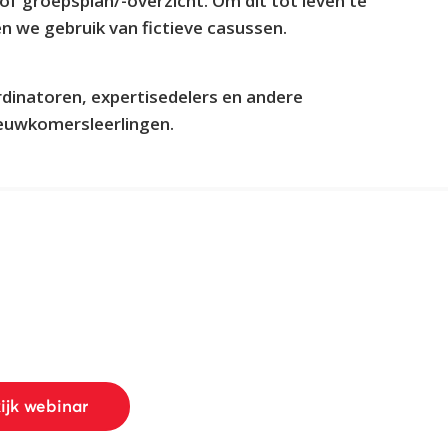
/of groepsplan/-overzicht. Om dit tot leven te
n we gebruik van fictieve casussen.
rdinatoren, expertisedelers en andere
ieuwkomersleerlingen.
ijk webinar