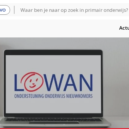
VO
Act