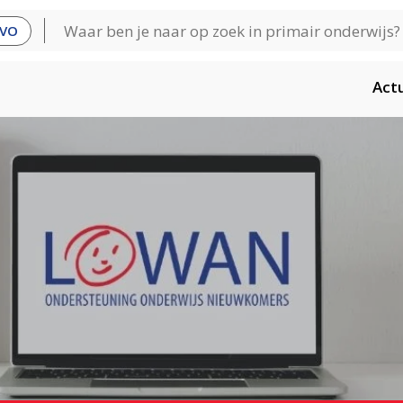
VO
Act