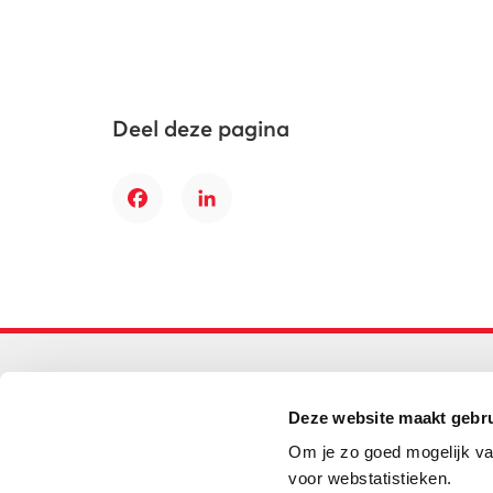
Deel deze pagina
Facebook
LinkedIn
Primair onderwijs
Deze website maakt gebru
Helpdesk LOWAN-PO
Om je zo goed mogelijk va
030 232 48 48
voor webstatistieken.