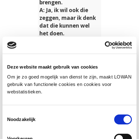
brengen.
A: Ja, ik wil ook die
zeggen, maar ik denk
dat die kunnen wel
het doen.
M: Misschien ze
kunnen de weg met
een touwtje hangen.
Ze leggen een touw,
Deze website maakt gebruik van cookies
dan met…
Om je zo goed mogelijk van dienst te zijn, maakt LOWAN
R: Met het touw dan
gebruik van functionele cookies en cookies voor
ze kunnen lopen.
webstatistieken.
Download het
volledige
Toestemmingsselectie
transcript
Noodzakelijk
(pdf)
Voorkeuren