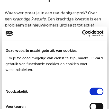
Waarover praat je in een taaldenkgesprek? Over
een
krachtige kwestie
. Een krachtige kwestie is een
probleem dat nieuwkomers uitdaagt tot actief
meedoen, meedenken en meepraten. Een goede
kwestie heeft geen ‘correct antwoord’ maar lokt
allerlei ideeën uit bij de leerlingen. En al die ideeën
zijn waardevol. Je verkent ze met elkaar en bouwt ze
Deze website maakt gebruik van cookies
samen verder uit. Hoe vind je onderwerpen voor
Om je zo goed mogelijk van dienst te zijn, maakt LOWAN
een krachtige kwestie? En hoe start je het gesprek
gebruik van functionele cookies en cookies voor
erover?
webstatistieken.
Toestemmingsselectie
Noodzakelijk
Voorkeuren