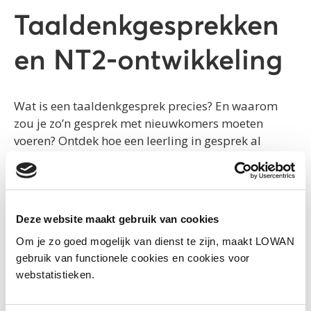
Taaldenkgesprekken
en NT2-ontwikkeling
Wat is een taaldenkgesprek precies? En waarom
zou je zo’n gesprek met nieuwkomers moeten
voeren? Ontdek hoe een leerling in gesprek al
doende taal leert.
Deze website maakt gebruik van cookies
Wat is een taaldenkgesprek?
Om je zo goed mogelijk van dienst te zijn, maakt LOWAN
gebruik van functionele cookies en cookies voor
Hoe leren nieuwkomers in taaldenkgesprekken
webstatistieken.
een nieuwe taal?