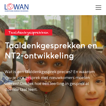
Taaldenkgesprekken
Taaldenkgesprekken en
NT2-ontwikkeling
Wat is een taaldenkgesprek precies? En waarom
zou je zo’n gesprek met nieuwkomers moeten
voeren? Ontdek hoe een leerling in gesprek al
doende taal leert.