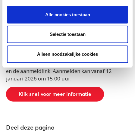
ps. Professionals vanuit nieuwkomerslocaties zijn
ook welkom – nodig jij de scholen uit jouw
Alle cookies toestaan
omgeving uit?
Meer informatie en
Selectie toestaan
aanmelden
Alleen noodzakelijke cookies
Alle studiemiddagen vinden plaats tussen 13.00 en
17.00 uur. Check jouw regio voor het programma
en de aanmeldlink. Aanmelden kan vanaf 12
januari 2026 om 15.00 uur.
Klik snel voor meer informatie
Deel deze pagina