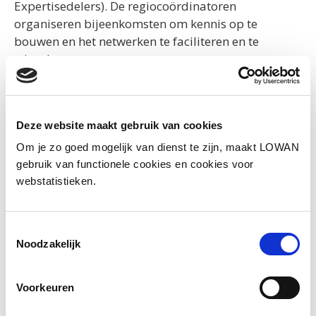
Expertisedelers). De regiocoördinatoren
organiseren bijeenkomsten om kennis op te
bouwen en het netwerken te faciliteren en te
stimuleren.
Drenthe/Groningen (NIN)
, Leonie Magnin
Deze website maakt gebruik van cookies
Friesland/Flevoland
, Sandra van der Tempel
Om je zo goed mogelijk van dienst te zijn, maakt LOWAN
en Ella van Essen
gebruik van functionele cookies en cookies voor
Noord-Holland/Utrecht
, Simone Rossing
webstatistieken.
(vacature)
Oost
, Mariëlle Siebelt
Limburg/Brabant
, Linda Toussaint en Kristel
Toestemmingsselectie
Borghs
Noodzakelijk
Zuid-Holland/Zeeland
, Renée Veltenaar en
Annemiek Louwerse
Voorkeuren
Gezinslocaties (GLO)
, Eva Visser
Expertisedelers en ambulant begeleiders
,