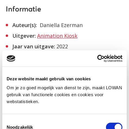
Informatie
Auteur(s):
Daniella Ezerman
Uitgever:
Animation Kiosk
Jaar van uitgave:
2022
ISBN:
9789090360478
Bekijk
Deze website maakt gebruik van cookies
Om je zo goed mogelijk van dienst te zijn, maakt LOWAN
gebruik van functionele cookies en cookies voor
Social media
webstatistieken.
Deel deze pagina
Toestemmingsselectie
Noodzakelijk