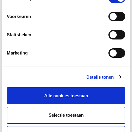
Facebook
LinkedIn
Voorkeuren
Statistieken
Andere bezoekers bekeken ook
Gerelateerd lesmateriaal
Marketing
Details tonen
Alle cookies toestaan
Anderstalige kinderboeken –
Selectie toestaan
BukiBoek