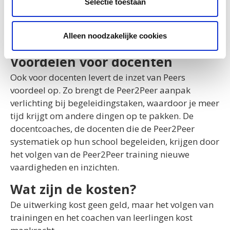
student. De school, hun thuis voor overdag, wordt
Selectie toestaan
er vriendelijker en veiliger door. En wie weet willen
ze zelf het komende jaar ook Peer Tutor of Peer
Alleen noodzakelijke cookies
Buddy worden.
Voordelen voor docenten
Ook voor docenten levert de inzet van Peers
voordeel op. Zo brengt de Peer2Peer aanpak
verlichting bij begeleidingstaken, waardoor je meer
tijd krijgt om andere dingen op te pakken. De
docentcoaches, de docenten die de Peer2Peer
systematiek op hun school begeleiden, krijgen door
het volgen van de Peer2Peer training nieuwe
vaardigheden en inzichten.
Wat zijn de kosten?
De uitwerking kost geen geld, maar het volgen van
trainingen en het coachen van leerlingen kost