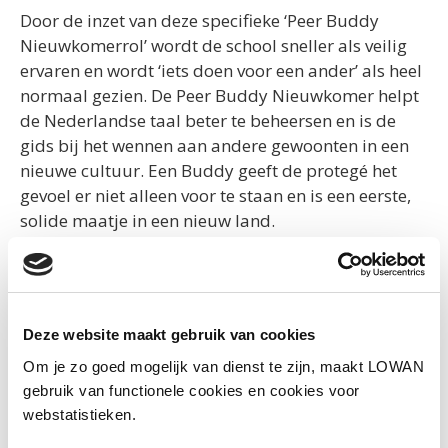
Door de inzet van deze specifieke ‘Peer Buddy
Nieuwkomerrol’ wordt de school sneller als veilig
ervaren en wordt ‘iets doen voor een ander’ als heel
normaal gezien. De Peer Buddy Nieuwkomer helpt
de Nederlandse taal beter te beheersen en is de
gids bij het wennen aan andere gewoonten in een
nieuwe cultuur. Een Buddy geeft de protegé het
gevoel er niet alleen voor te staan en is een eerste,
solide maatje in een nieuw land.
En dat de Peer Buddy Nieuwkomer hierdoor zelf
ook groeit, mag duidelijk zijn. Bij goed trainen in
begeleidingsvaardigheden nemen ook
metacognitieve vaardigheden toe. Zelfreflectie, zich
Deze website maakt gebruik van cookies
leren verplaatsen in een ander, zorgvuldige
Om je zo goed mogelijk van dienst te zijn, maakt LOWAN
communicatie en het besef een rolmodel te zijn: het
gebruik van functionele cookies en cookies voor
zijn allemaal vaardigheden die het zelfvertrouwen
webstatistieken.
bevorderen. De school wordt ook veiliger en