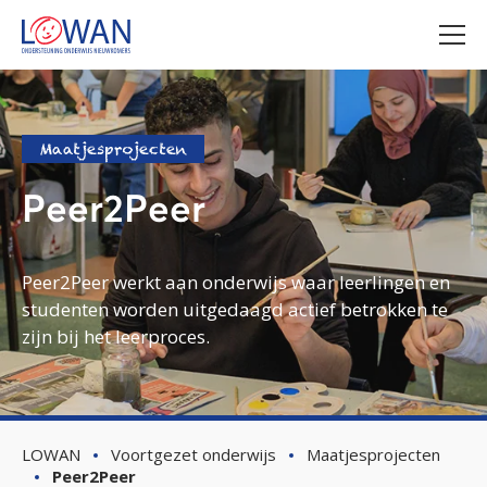
Maatjesprojecten
Peer2Peer
Peer2Peer werkt aan onderwijs waar leerlingen en
studenten worden uitgedaagd actief betrokken te
zijn bij het leerproces.
LOWAN
Voortgezet onderwijs
Maatjesprojecten
Peer2Peer