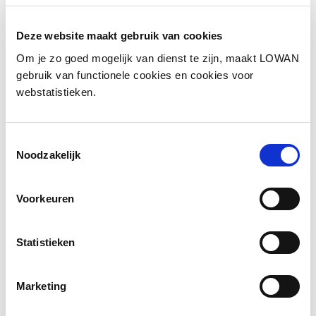
Deze website maakt gebruik van cookies
Om je zo goed mogelijk van dienst te zijn, maakt LOWAN
gebruik van functionele cookies en cookies voor
webstatistieken.
Informatie
Auteur:
Petra Popma
Toestemmingsselectie
Noodzakelijk
Jaar van uitgave:
2022
Voorkeuren
Bekijk de presentatie
Statistieken
Marketing