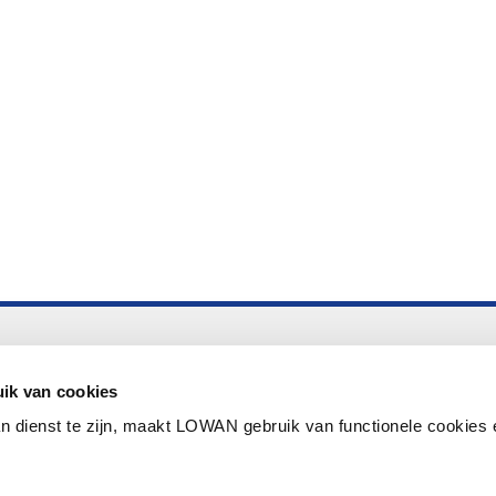
Altijd up to date
Aanmelden nieuwsbrief LOWAN
ik van cookies
n dienst te zijn, maakt LOWAN gebruik van functionele cookies 
Schrijf je in voor LOWANieuws