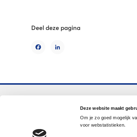
Deel deze pagina
Facebook
LinkedIn
Voortgezet onderwijs
Deze website maakt gebru
Helpdesk LOWAN-vo
Om je zo goed mogelijk va
helpdeskvo@lowan.nl
voor webstatistieken.