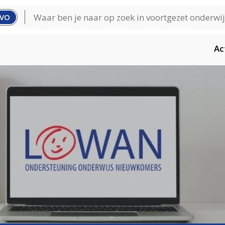
VO
Ac