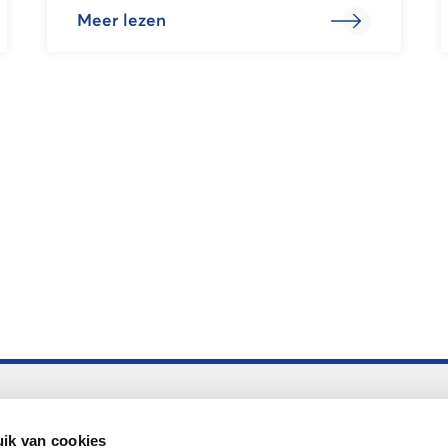
Meer lezen
Altijd up to date
Aanmelden nieuwsbrief LOWAN
ik van cookies