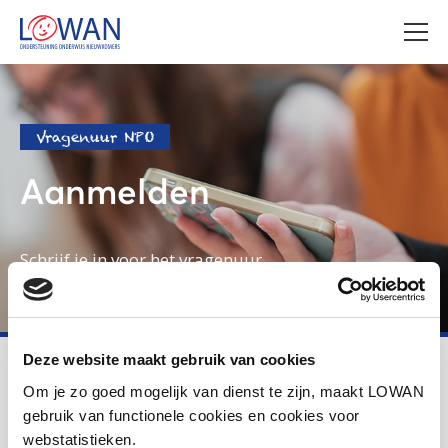
Vragenuur NPO
Aanmelden
Schrijf je in voor het vragenuur.
Deze website maakt gebruik van cookies
LOWAN
Voortgezet onderwijs
Aanmelden vragenuur NPO
Om je zo goed mogelijk van dienst te zijn, maakt LOWAN
gebruik van functionele cookies en cookies voor
webstatistieken.