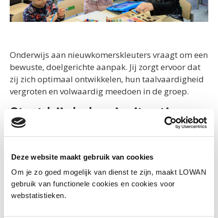
Onderwijs aan nieuwkomerskleuters vraagt om een
bewuste, doelgerichte aanpak. Jij zorgt ervoor dat
zij zich optimaal ontwikkelen, hun taalvaardigheid
vergroten en volwaardig meedoen in de groep.
Start bij de beginsituatie
Elke kleuter brengt kennis en ervaringen mee uit de
thuissituatie. Deze ervaringen zijn opgeslagen in de
thuistaal en vormen de basis voor verdere groei. De
Deze website maakt gebruik van cookies
ene kleuter heeft veel interactie en leeservaring, de
Om je zo goed mogelijk van dienst te zijn, maakt LOWAN
andere komt uit een stressvolle omgeving of heeft
gebruik van functionele cookies en cookies voor
nog nooit schoolervaring opgedaan.
webstatistieken.
Observeer daarom in de eerste weken gericht. Zo