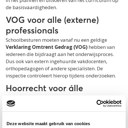
in het plannen en uitvoeren van het curriculum op
de basisvaardigheden.
VOG voor alle (externe)
professionals
Schoolbesturen moeten vanaf nu een geldige
Verklaring Omtrent Gedrag (VOG)
hebben van
iedereen die bijdraagt aan het onderwijsproces.
Dus ook van extern ingehuurde vakdocenten,
orthopedagogen of andere specialisten. De
inspectie controleert hierop tijdens onderzoeken.
Hoorrecht voor álle
leerlingen
Vanaf augustus 2025 geldt het
hoorrecht
voor
iedere leerling, dus ook voor nieuwkomers.
Leerlingen moeten actief betrokken worden bij hun
Deze website maakt gebruik van cookies