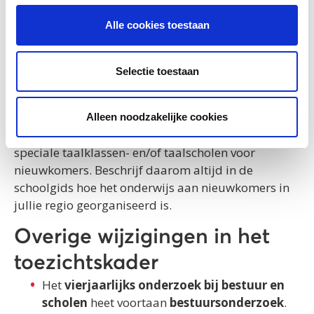
basisondersteuning die op elke vestiging van de
school aanwezig is en welke extra ondersteuning de
Alle cookies toestaan
school kan bieden.
Het onderwijs aan nieuwkomers valt in principe
Selectie toestaan
onder de basisondersteuning. Dit betekent dat alle
scholen in Nederland moeten zorgen voor een goed
taalaanbod aan nieuwkomers. Omdat dit speciale
Alleen noodzakelijke cookies
expertise vraagt, zijn op veel plekken in Nederland
speciale taalklassen- en/of taalscholen voor
nieuwkomers. Beschrijf daarom altijd in de
schoolgids hoe het onderwijs aan nieuwkomers in
jullie regio georganiseerd is.
Overige wijzigingen in het
toezichtskader
Het
vierjaarlijks onderzoek bij bestuur en
scholen
heet voortaan
bestuursonderzoek
.