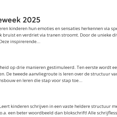
eweek 2025
eren kinderen hun emoties en sensaties herkennen via sp
k bruist en verdriet via tranen stroomt. Door de unieke di
. Deze inspirerende…
digheid op drie manieren gestimuleerd. Ten eerste wordt 
n. De tweede aanvliegroute is leren over de structuur va
insbouw en leren die stap voor stap toe…
ert kinderen schrijven in een vaste heldere structuur m
o.a. een beter woordbeeld dan blokschrift! Alle schrijfles