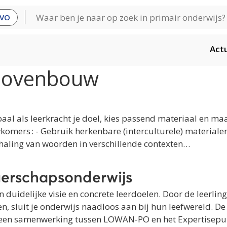
VO
Act
Bovenbouw
aal als leerkracht je doel, kies passend materiaal en maa
komers : - Gebruik herkenbare (interculturele) material
haling van woorden in verschillende contexten…
rgerschapsonderwijs
duidelijke visie en concrete leerdoelen. Door de leerlin
ezen, sluit je onderwijs naadloos aan bij hun leefwereld.
t een samenwerking tussen LOWAN-PO en het Expertisep