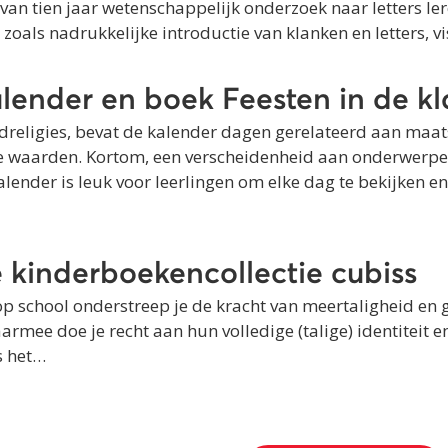
an tien jaar wetenschappelijk onderzoek naar letters lere
oals nadrukkelijke introductie van klanken en letters, v
alender en boek Feesten in de kl
ldreligies, bevat de kalender dagen gerelateerd aan maat
 waarden. Kortom, een verscheidenheid aan onderwerpen 
alender is leuk voor leerlingen om elke dag te bekijken e
e kinderboekencollectie cubiss
p school onderstreep je de kracht van meertaligheid en g
mee doe je recht aan hun volledige (talige) identiteit en 
s het…