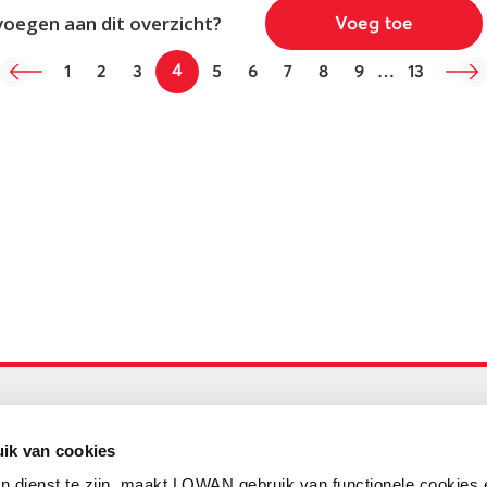
voegen aan dit overzicht?
Voeg toe
4
1
2
3
5
6
7
8
9
…
13
Maandelijks up to date
Aanmelden nieuwsbrief LOWAN
ik van cookies
n dienst te zijn, maakt LOWAN gebruik van functionele cookies 