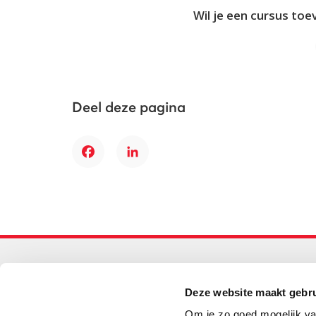
Wil je een cursus toe
Deel deze pagina
Facebook
LinkedIn
Primair onderwijs
Deze website maakt gebru
Helpdesk LOWAN-PO
Om je zo goed mogelijk va