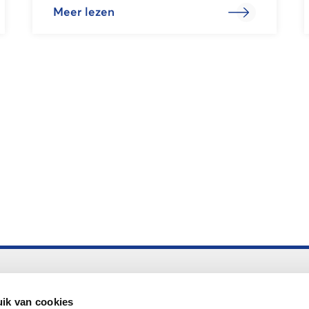
Meer lezen
Altijd up to date
Aanmelden nieuwsbrief LOWAN
ik van cookies