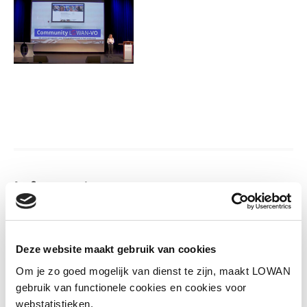
Informatie
Spreker:
Guusje Nagels
Jaar van uitgave:
2021
Deze website maakt gebruik van cookies
Om je zo goed mogelijk van dienst te zijn, maakt LOWAN
gebruik van functionele cookies en cookies voor
Bekijk opname
webstatistieken.